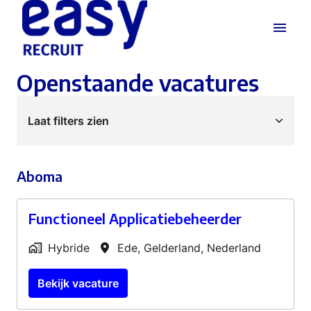
Overslaan
naar
Homepagina
content
Openstaande vacatures
Laat filters zien
Aboma
Functioneel Applicatiebeheerder
Hybride
Ede
,
Gelderland
,
Nederland
Bekijk vacature